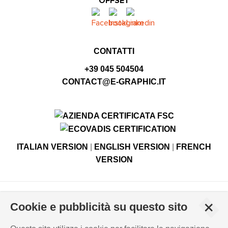
OFFSET
CONTATTI
+39 045 504504
CONTACT@E-GRAPHIC.IT
ITALIAN VERSION
|
ENGLISH VERSION
|
FRENCH
VERSION
© Copyright E-GRAPHIC divisione di 4 Flying S.r.l.
+
Cookie e pubblicità su questo sito
Viale Edison, 6 - 37059 Campagnola di Zevio (VR), Italy -