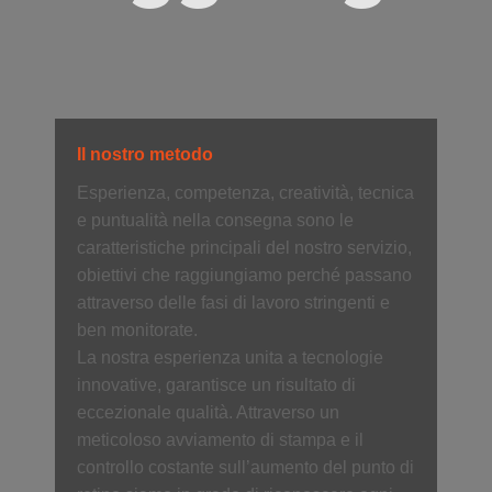
Il nostro metodo
Esperienza, competenza, creatività, tecnica
e puntualità nella consegna sono le
caratteristiche principali del nostro servizio,
obiettivi che raggiungiamo perché passano
attraverso delle fasi di lavoro stringenti e
ben monitorate.
La nostra esperienza unita a tecnologie
innovative, garantisce un risultato di
eccezionale qualità. Attraverso un
meticoloso avviamento di stampa e il
controllo costante sull’aumento del punto di