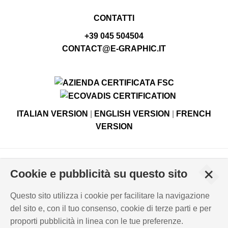
CONTATTI
+39 045 504504
CONTACT@E-GRAPHIC.IT
ITALIAN VERSION
|
ENGLISH VERSION
|
FRENCH
VERSION
© Copyright E-GRAPHIC divisione di 4 Flying S.r.l.
+
Cookie e pubblicità su questo sito
Viale Edison, 6 - 37059 Campagnola di Zevio (VR), Italy -
Registro Imprese di Verona N. - C.F. – P.IVA 03744120233 -
Questo sito utilizza i cookie per facilitare la navigazione
Capitale sociale versato € 500.000,00
del sito e, con il tuo consenso, cookie di terze parti e per
PRIVACY POLICY
-
INFORMATIVA COOKIES
-
proporti pubblicità in linea con le tue preferenze.