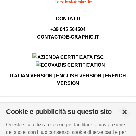
CONTATTI
+39 045 504504
CONTACT@E-GRAPHIC.IT
ITALIAN VERSION
|
ENGLISH VERSION
|
FRENCH
VERSION
© Copyright E-GRAPHIC divisione di 4 Flying S.r.l.
+
Cookie e pubblicità su questo sito
Viale Edison, 6 - 37059 Campagnola di Zevio (VR), Italy -
Registro Imprese di Verona N. - C.F. – P.IVA 03744120233 -
Questo sito utilizza i cookie per facilitare la navigazione
Capitale sociale versato € 500.000,00
del sito e, con il tuo consenso, cookie di terze parti e per