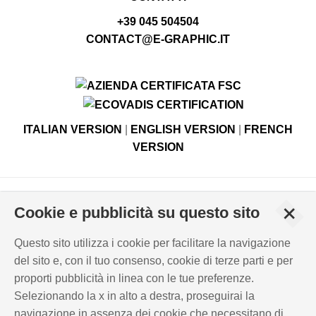
+39 045 504504
CONTACT@E-GRAPHIC.IT
ITALIAN VERSION
|
ENGLISH VERSION
|
FRENCH
VERSION
© Copyright E-GRAPHIC divisione di 4 Flying S.r.l.
+
Cookie e pubblicità su questo sito
Viale Edison, 6 - 37059 Campagnola di Zevio (VR), Italy -
Registro Imprese di Verona N. - C.F. – P.IVA 03744120233 -
Questo sito utilizza i cookie per facilitare la navigazione
Capitale sociale versato € 500.000,00
del sito e, con il tuo consenso, cookie di terze parti e per
PRIVACY POLICY
-
INFORMATIVA COOKIES
-
proporti pubblicità in linea con le tue preferenze.
CERTIFICAZIONI ISO
Selezionando la x in alto a destra, proseguirai la
WHISTLEBLOWING
-
POLICY REQUISITI DIRITTI LAVORO
-
navigazione in assenza dei cookie che necessitano di