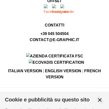
OFFSET
CONTATTI
+39 045 504504
CONTACT@E-GRAPHIC.IT
ITALIAN VERSION
|
ENGLISH VERSION
|
FRENCH
VERSION
© Copyright E-GRAPHIC divisione di 4 Flying S.r.l.
+
Cookie e pubblicità su questo sito
Viale Edison, 6 - 37059 Campagnola di Zevio (VR), Italy -