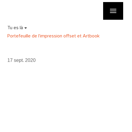
Toggle
navigatio
Tu es là
Portefeuille de l'impression offset et Artbook
17 sept. 2020