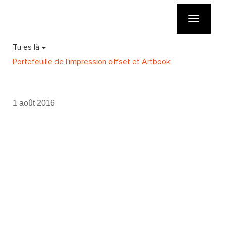
Toggle
navigatio
Tu es là
Portefeuille de l'impression offset et Artbook
1 août 2016