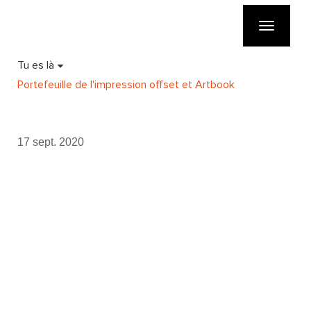
Toggle
navigatio
Tu es là
Portefeuille de l'impression offset et Artbook
17 sept. 2020